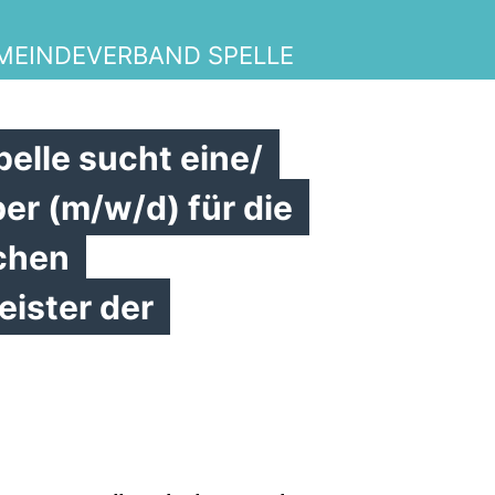
MEINDEVERBAND SPELLE
lle sucht eine/
er (m/w/d) für die
chen
eister der