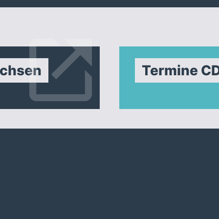
achsen
Termine C