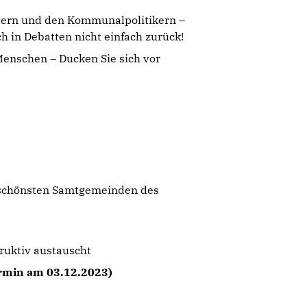
tern und den Kommunalpolitikern –
ch in Debatten nicht einfach zurück!
nschen – Ducken Sie sich vor
r schönsten Samtgemeinden des
truktiv austauscht
rmin am 03.12.2023)